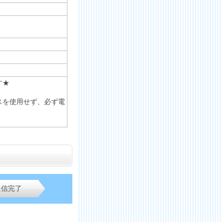
す★
スを使用せず、必ず電
送信完了