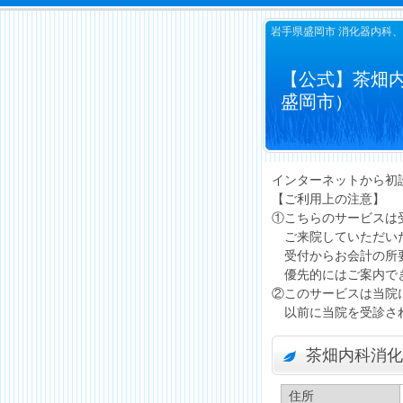
岩手県盛岡市 消化器内科、
【公式】茶畑
盛岡市）
インターネットから初
【ご利用上の注意】
①こちらのサービスは
ご来院していただい
受付からお会計の所要
優先的にはご案内で
②このサービスは当院
以前に当院を受診され
茶畑内科消化
住所